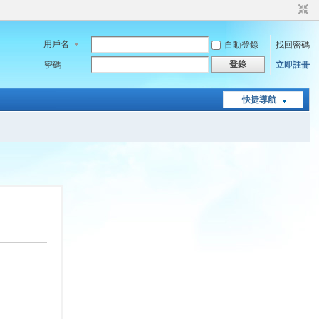
用戶名
自動登錄
找回密碼
登錄
密碼
立即註冊
快捷導航