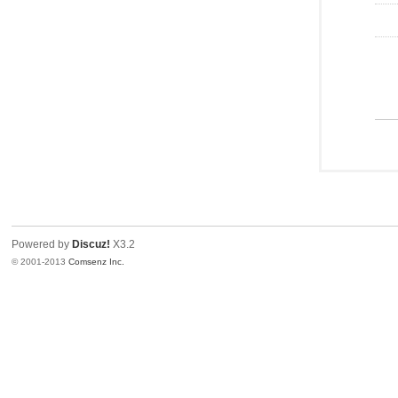
Powered by
Discuz!
X3.2
© 2001-2013
Comsenz Inc.