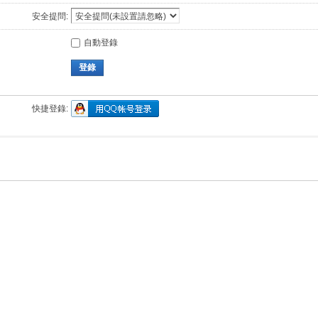
安全提問:
自動登錄
登錄
快捷登錄: