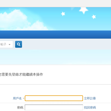
帖子
搜
索
您需要先登錄才能繼續本操作
用戶名
立即註冊
密碼:
找回密碼