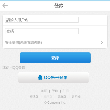
登錄
安全提問(未設置請忽略)
登錄
或使用QQ登錄
首頁
|
登錄
|
註冊
標準版
|
觸屏版
|
電腦版
|
客戶端
© Comsenz Inc.