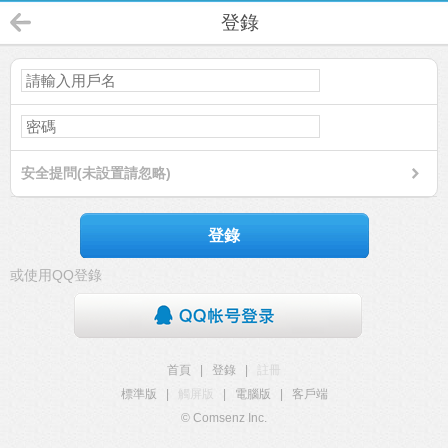
登錄
安全提問(未設置請忽略)
登錄
或使用QQ登錄
首頁
|
登錄
|
註冊
標準版
|
觸屏版
|
電腦版
|
客戶端
© Comsenz Inc.