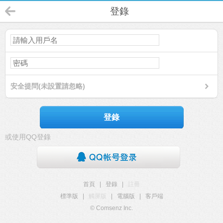
登錄
安全提問(未設置請忽略)
登錄
或使用QQ登錄
首頁
|
登錄
|
註冊
標準版
|
觸屏版
|
電腦版
|
客戶端
© Comsenz Inc.