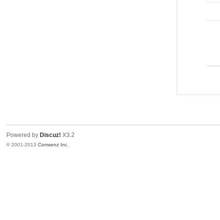
Powered by
Discuz!
X3.2
© 2001-2013
Comsenz Inc.