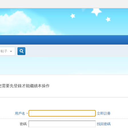
帖子
搜
索
您需要先登錄才能繼續本操作
用戶名
立即註冊
密碼:
找回密碼