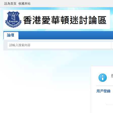
設為首頁
收藏本站
論壇
用戶登錄