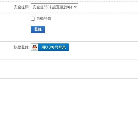
安全提問:
自動登錄
登錄
快捷登錄: