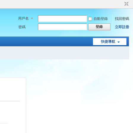
用戶名
自動登錄
找回密碼
登錄
密碼
立即註冊
快捷導航