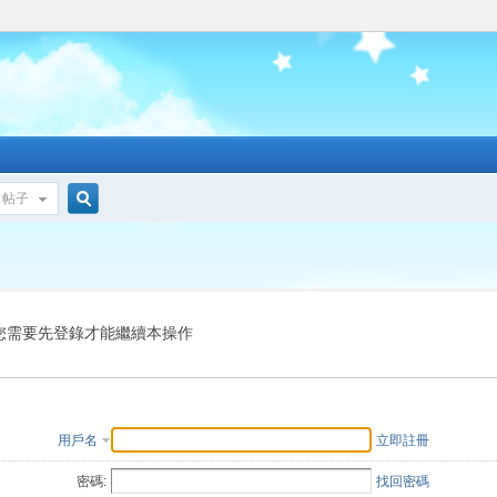
帖子
搜
索
您需要先登錄才能繼續本操作
用戶名
立即註冊
密碼:
找回密碼