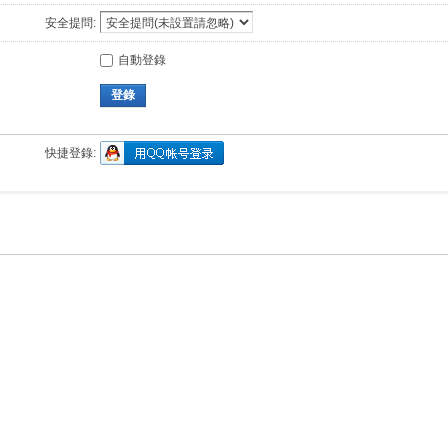
安全提問:
自動登錄
登錄
快捷登錄: