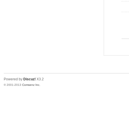
Powered by
Discuz!
X3.2
© 2001-2013
Comsenz Inc.