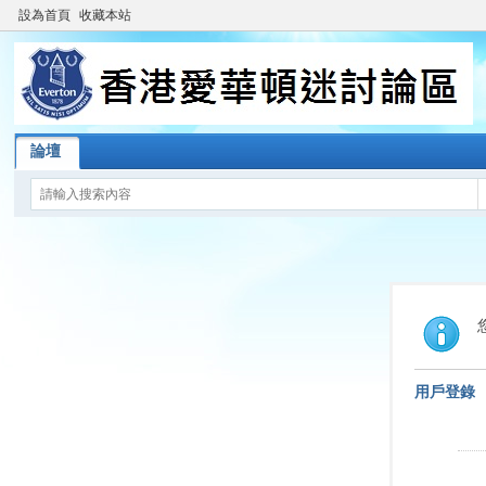
設為首頁
收藏本站
論壇
用戶登錄