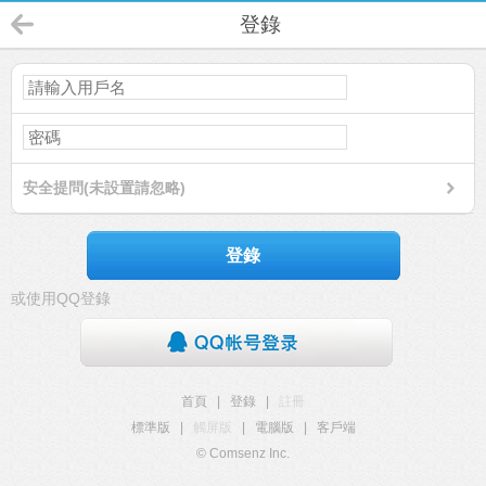
登錄
安全提問(未設置請忽略)
登錄
或使用QQ登錄
首頁
|
登錄
|
註冊
標準版
|
觸屏版
|
電腦版
|
客戶端
© Comsenz Inc.