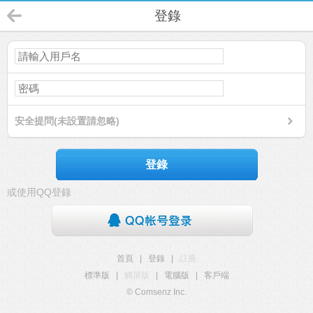
登錄
安全提問(未設置請忽略)
登錄
或使用QQ登錄
首頁
|
登錄
|
註冊
標準版
|
觸屏版
|
電腦版
|
客戶端
© Comsenz Inc.