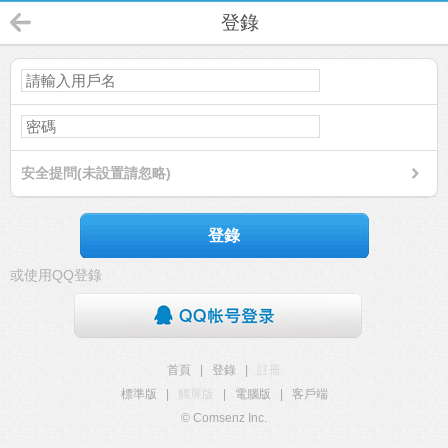
登錄
安全提問(未設置請忽略)
登錄
或使用QQ登錄
首頁
|
登錄
|
註冊
標準版
|
觸屏版
|
電腦版
|
客戶端
© Comsenz Inc.