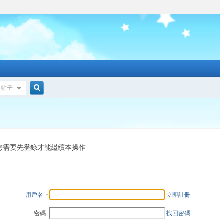
帖子
搜
索
您需要先登錄才能繼續本操作
用戶名
立即註冊
密碼:
找回密碼