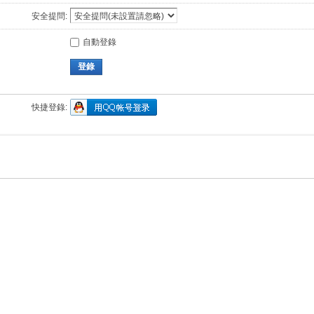
安全提問:
自動登錄
登錄
快捷登錄: