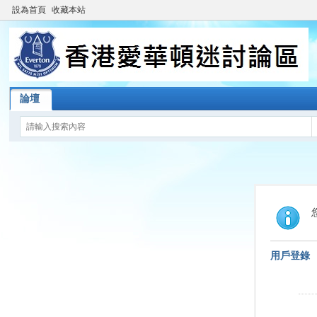
設為首頁
收藏本站
論壇
用戶登錄