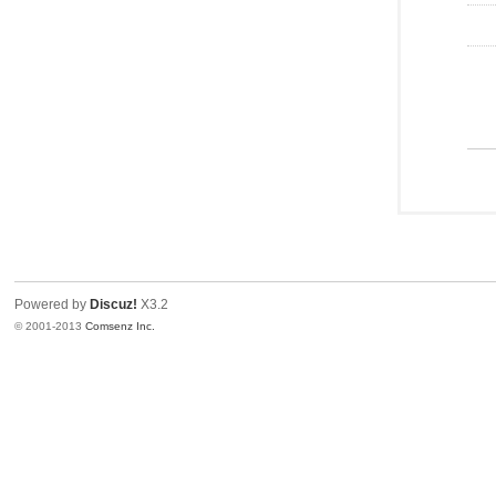
Powered by
Discuz!
X3.2
© 2001-2013
Comsenz Inc.