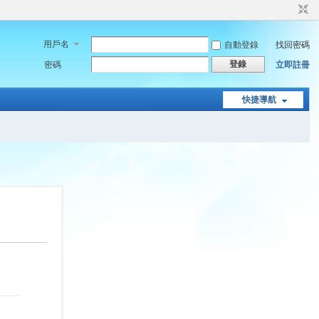
用戶名
自動登錄
找回密碼
登錄
密碼
立即註冊
快捷導航