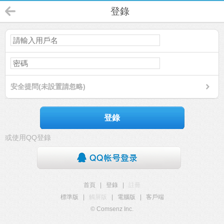
登錄
安全提問(未設置請忽略)
登錄
或使用QQ登錄
首頁
|
登錄
|
註冊
標準版
|
觸屏版
|
電腦版
|
客戶端
© Comsenz Inc.