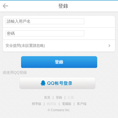
登錄
安全提問(未設置請忽略)
登錄
或使用QQ登錄
首頁
|
登錄
|
註冊
標準版
|
觸屏版
|
電腦版
|
客戶端
© Comsenz Inc.