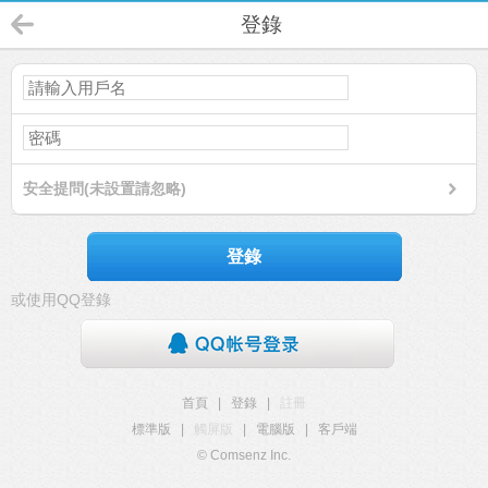
登錄
安全提問(未設置請忽略)
登錄
或使用QQ登錄
首頁
|
登錄
|
註冊
標準版
|
觸屏版
|
電腦版
|
客戶端
© Comsenz Inc.