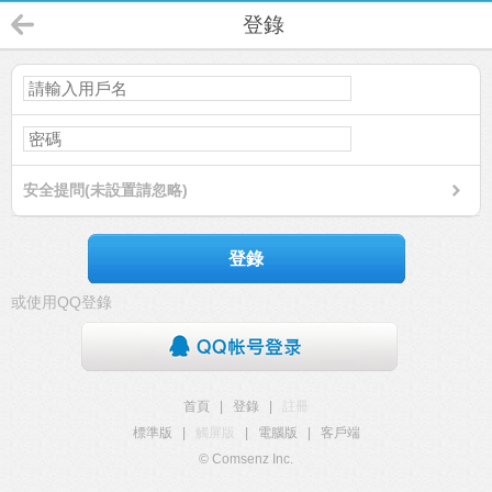
登錄
安全提問(未設置請忽略)
登錄
或使用QQ登錄
首頁
|
登錄
|
註冊
標準版
|
觸屏版
|
電腦版
|
客戶端
© Comsenz Inc.