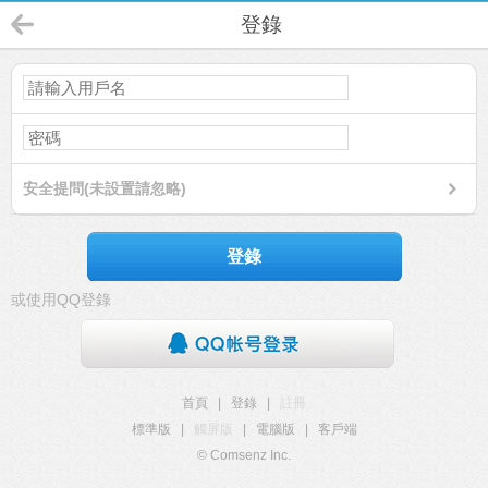
登錄
安全提問(未設置請忽略)
登錄
或使用QQ登錄
首頁
|
登錄
|
註冊
標準版
|
觸屏版
|
電腦版
|
客戶端
© Comsenz Inc.