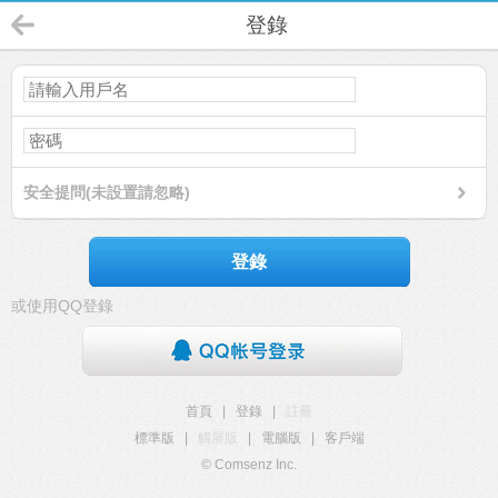
登錄
安全提問(未設置請忽略)
登錄
或使用QQ登錄
首頁
|
登錄
|
註冊
標準版
|
觸屏版
|
電腦版
|
客戶端
© Comsenz Inc.