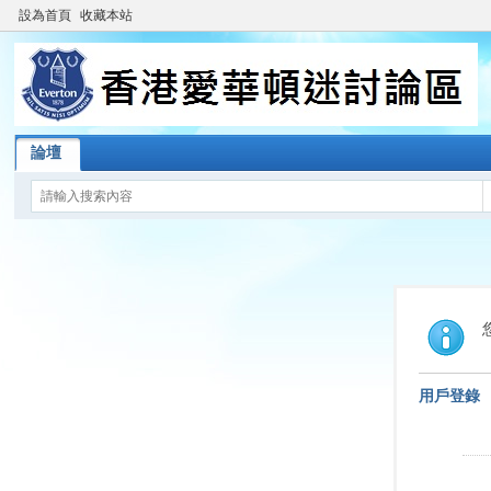
設為首頁
收藏本站
論壇
用戶登錄