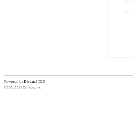
Powered by
Discuz!
X3.2
© 2001-2013
Comsenz Inc.