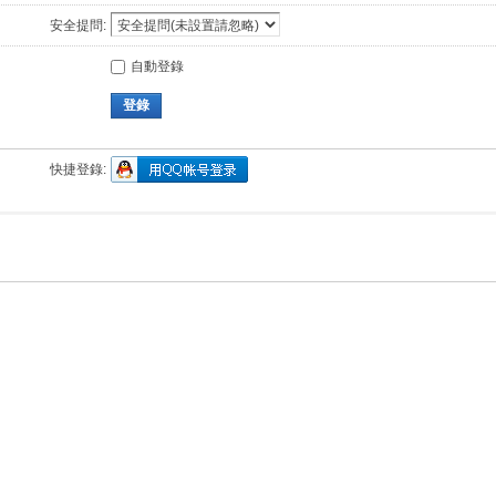
安全提問:
自動登錄
登錄
快捷登錄: