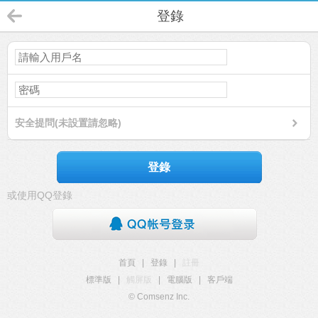
登錄
安全提問(未設置請忽略)
登錄
或使用QQ登錄
首頁
|
登錄
|
註冊
標準版
|
觸屏版
|
電腦版
|
客戶端
© Comsenz Inc.