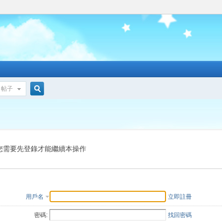
帖子
搜
索
您需要先登錄才能繼續本操作
用戶名
立即註冊
密碼:
找回密碼