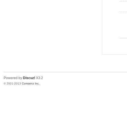
Powered by
Discuz!
X3.2
© 2001-2013
Comsenz Inc.