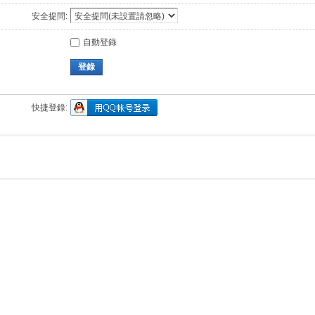
安全提問:
自動登錄
登錄
快捷登錄: