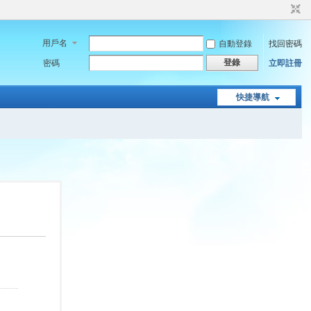
用戶名
自動登錄
找回密碼
登錄
密碼
立即註冊
快捷導航