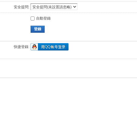
安全提問:
自動登錄
登錄
快捷登錄: