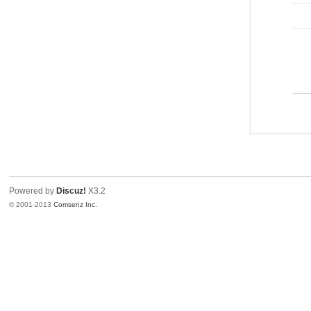
Powered by
Discuz!
X3.2
© 2001-2013
Comsenz Inc.