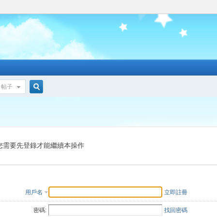
帖子
搜
索
您需要先登錄才能繼續本操作
用戶名
立即註冊
密碼:
找回密碼