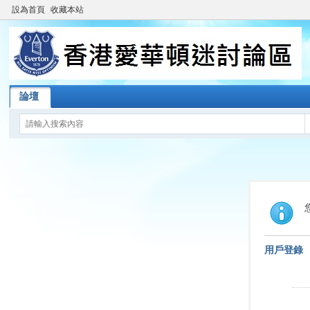
設為首頁
收藏本站
論壇
用戶登錄