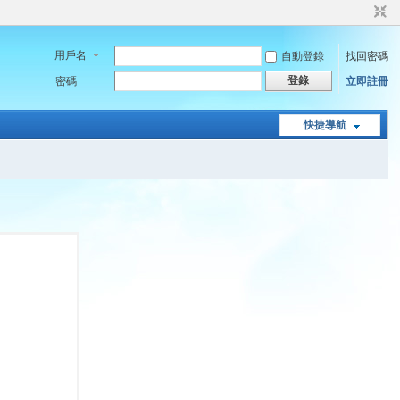
用戶名
自動登錄
找回密碼
登錄
密碼
立即註冊
快捷導航