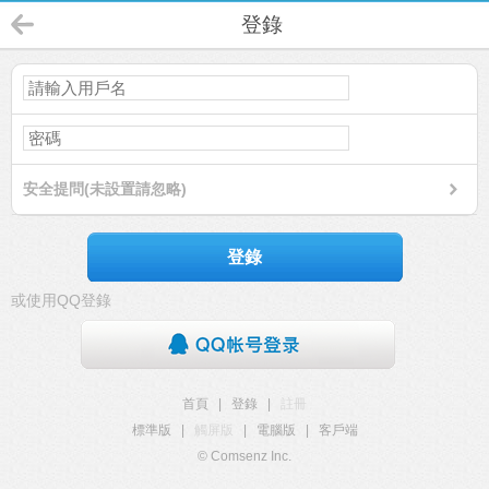
登錄
安全提問(未設置請忽略)
登錄
或使用QQ登錄
首頁
|
登錄
|
註冊
標準版
|
觸屏版
|
電腦版
|
客戶端
© Comsenz Inc.