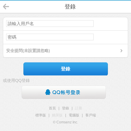
登錄
安全提問(未設置請忽略)
登錄
或使用QQ登錄
首頁
|
登錄
|
註冊
標準版
|
觸屏版
|
電腦版
|
客戶端
© Comsenz Inc.