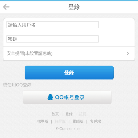
登錄
安全提問(未設置請忽略)
登錄
或使用QQ登錄
首頁
|
登錄
|
註冊
標準版
|
觸屏版
|
電腦版
|
客戶端
© Comsenz Inc.