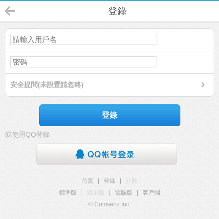
登錄
安全提問(未設置請忽略)
登錄
或使用QQ登錄
首頁
|
登錄
|
註冊
標準版
|
觸屏版
|
電腦版
|
客戶端
© Comsenz Inc.