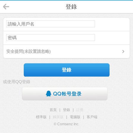
登錄
安全提問(未設置請忽略)
登錄
或使用QQ登錄
首頁
|
登錄
|
註冊
標準版
|
觸屏版
|
電腦版
|
客戶端
© Comsenz Inc.