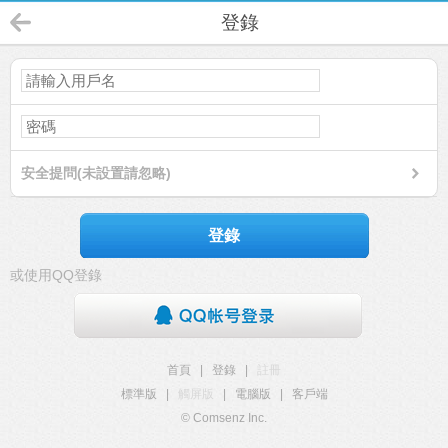
登錄
安全提問(未設置請忽略)
登錄
或使用QQ登錄
首頁
|
登錄
|
註冊
標準版
|
觸屏版
|
電腦版
|
客戶端
© Comsenz Inc.