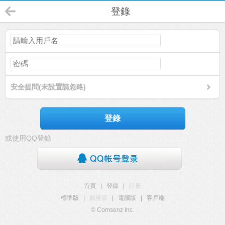
登錄
安全提問(未設置請忽略)
登錄
或使用QQ登錄
首頁
|
登錄
|
註冊
標準版
|
觸屏版
|
電腦版
|
客戶端
© Comsenz Inc.