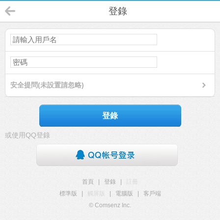
登錄
安全提問(未設置請忽略)
登錄
或使用QQ登錄
首頁
|
登錄
|
註冊
標準版
|
觸屏版
|
電腦版
|
客戶端
© Comsenz Inc.