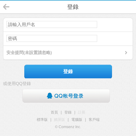
登錄
安全提問(未設置請忽略)
登錄
或使用QQ登錄
首頁
|
登錄
|
註冊
標準版
|
觸屏版
|
電腦版
|
客戶端
© Comsenz Inc.