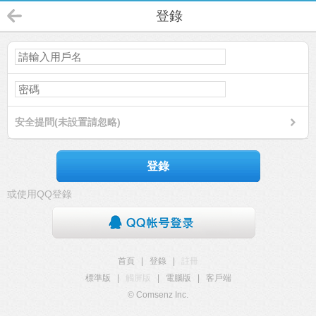
登錄
安全提問(未設置請忽略)
登錄
或使用QQ登錄
首頁
|
登錄
|
註冊
標準版
|
觸屏版
|
電腦版
|
客戶端
© Comsenz Inc.