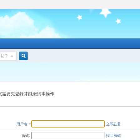
帖子
搜
索
您需要先登錄才能繼續本操作
用戶名
立即註冊
密碼:
找回密碼