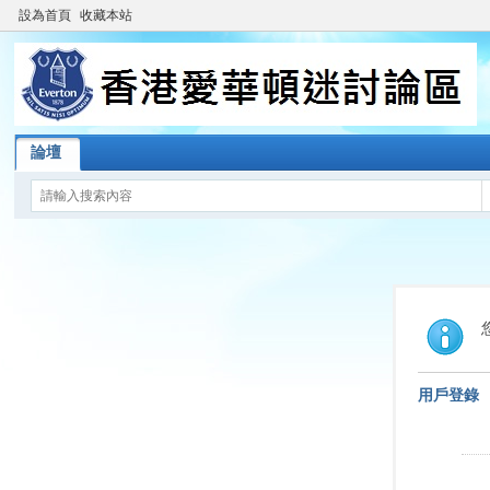
設為首頁
收藏本站
論壇
用戶登錄