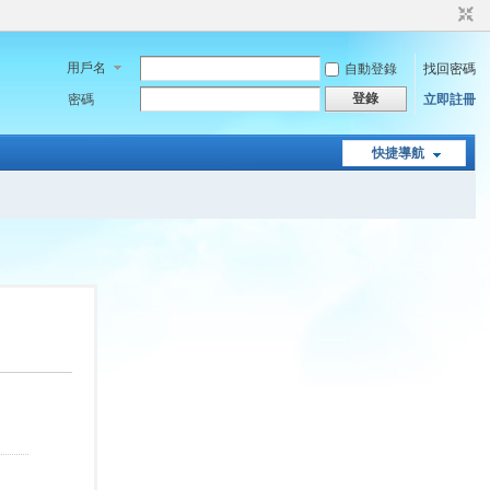
用戶名
自動登錄
找回密碼
登錄
密碼
立即註冊
快捷導航