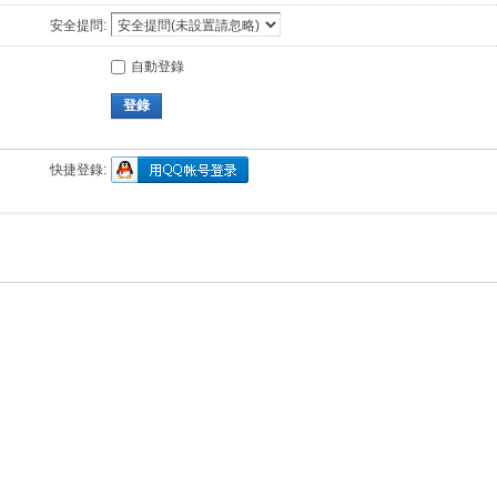
安全提問:
自動登錄
登錄
快捷登錄: