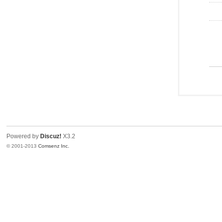
Powered by
Discuz!
X3.2
© 2001-2013
Comsenz Inc.