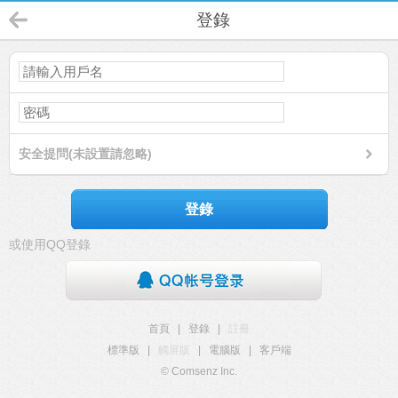
登錄
安全提問(未設置請忽略)
登錄
或使用QQ登錄
首頁
|
登錄
|
註冊
標準版
|
觸屏版
|
電腦版
|
客戶端
© Comsenz Inc.