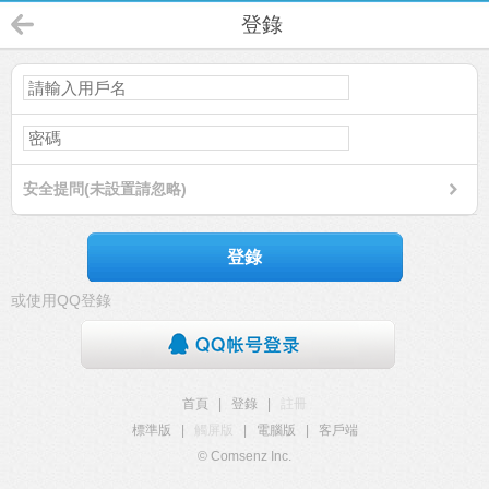
登錄
安全提問(未設置請忽略)
登錄
或使用QQ登錄
首頁
|
登錄
|
註冊
標準版
|
觸屏版
|
電腦版
|
客戶端
© Comsenz Inc.