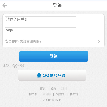
登錄
安全提問(未設置請忽略)
登錄
或使用QQ登錄
首頁
|
登錄
|
註冊
標準版
|
觸屏版
|
電腦版
|
客戶端
© Comsenz Inc.