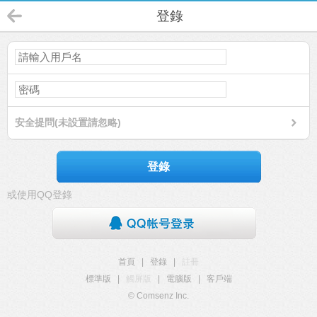
登錄
安全提問(未設置請忽略)
登錄
或使用QQ登錄
首頁
|
登錄
|
註冊
標準版
|
觸屏版
|
電腦版
|
客戶端
© Comsenz Inc.