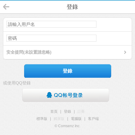
登錄
安全提問(未設置請忽略)
登錄
或使用QQ登錄
首頁
|
登錄
|
註冊
標準版
|
觸屏版
|
電腦版
|
客戶端
© Comsenz Inc.