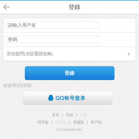
登錄
安全提問(未設置請忽略)
登錄
或使用QQ登錄
首頁
|
登錄
|
註冊
標準版
|
觸屏版
|
電腦版
|
客戶端
© Comsenz Inc.