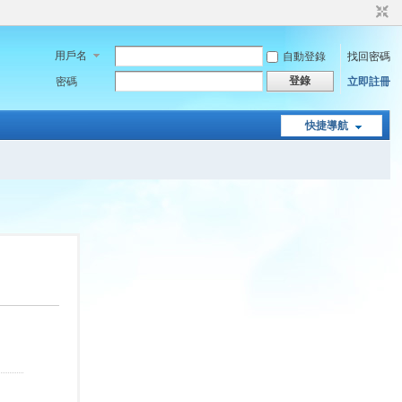
用戶名
自動登錄
找回密碼
登錄
密碼
立即註冊
快捷導航