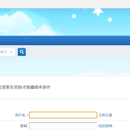
帖子
搜
索
您需要先登錄才能繼續本操作
用戶名
立即註冊
密碼:
找回密碼