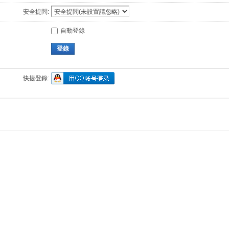
安全提問:
自動登錄
登錄
快捷登錄: