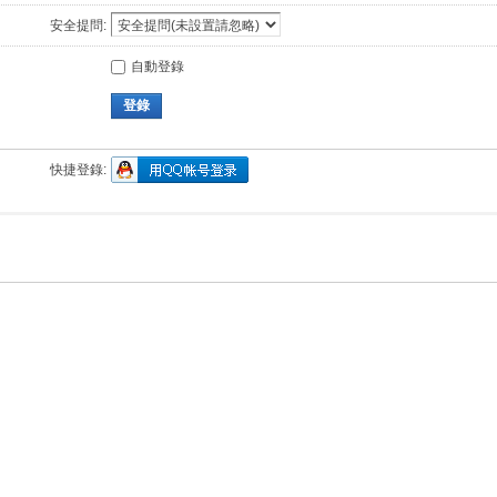
安全提問:
自動登錄
登錄
快捷登錄: