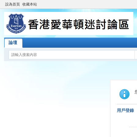
設為首頁
收藏本站
論壇
用戶登錄