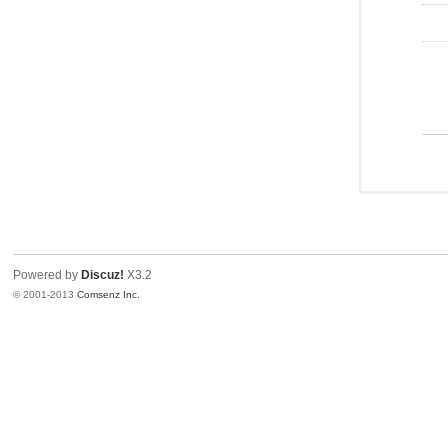
Powered by
Discuz!
X3.2
© 2001-2013
Comsenz Inc.