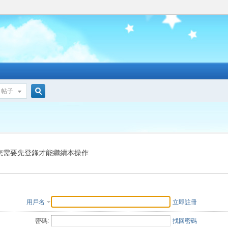
帖子
搜
索
您需要先登錄才能繼續本操作
用戶名
立即註冊
密碼:
找回密碼