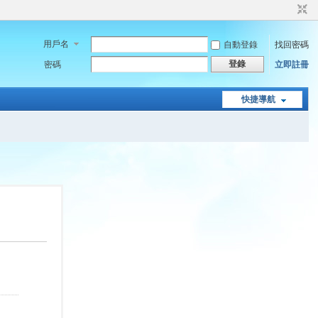
用戶名
自動登錄
找回密碼
登錄
密碼
立即註冊
快捷導航