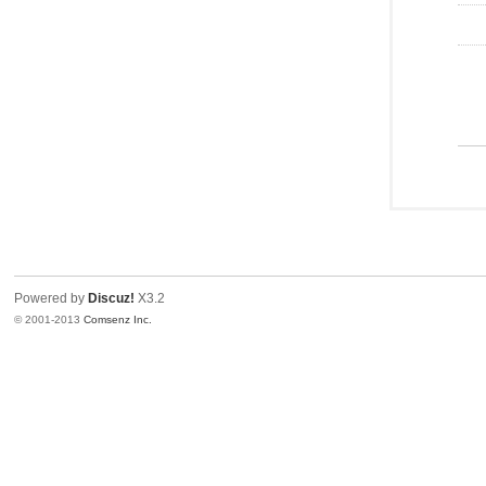
Powered by
Discuz!
X3.2
© 2001-2013
Comsenz Inc.