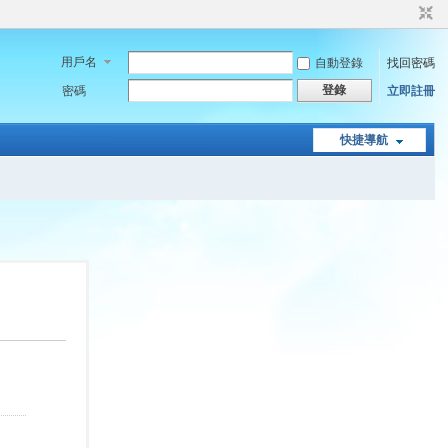
用戶名
自動登錄
找回密碼
登錄
密碼
立即註冊
快捷導航