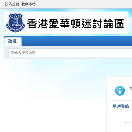
設為首頁
收藏本站
論壇
用戶登錄