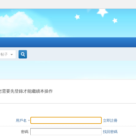
帖子
搜
索
您需要先登錄才能繼續本操作
用戶名
立即註冊
密碼:
找回密碼