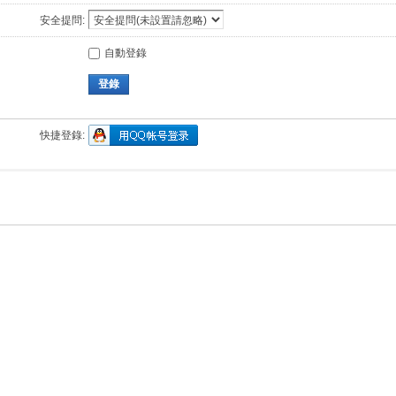
安全提問:
自動登錄
登錄
快捷登錄: