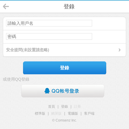
登錄
安全提問(未設置請忽略)
登錄
或使用QQ登錄
首頁
|
登錄
|
註冊
標準版
|
觸屏版
|
電腦版
|
客戶端
© Comsenz Inc.