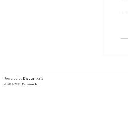
Powered by
Discuz!
X3.2
© 2001-2013
Comsenz Inc.