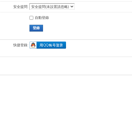
安全提問:
自動登錄
登錄
快捷登錄: