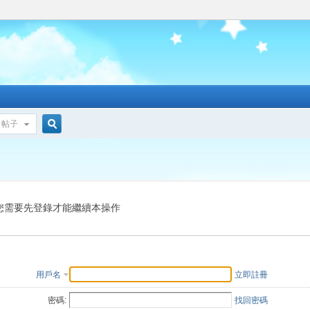
帖子
搜
索
您需要先登錄才能繼續本操作
用戶名
立即註冊
密碼:
找回密碼