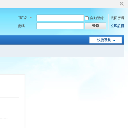
用戶名
自動登錄
找回密碼
登錄
密碼
立即註冊
快捷導航