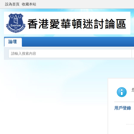
設為首頁
收藏本站
論壇
用戶登錄