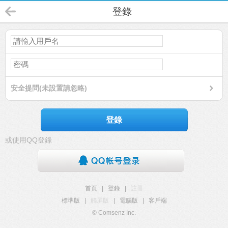
登錄
安全提問(未設置請忽略)
登錄
或使用QQ登錄
首頁
|
登錄
|
註冊
標準版
|
觸屏版
|
電腦版
|
客戶端
© Comsenz Inc.