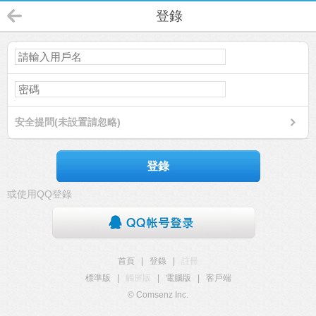
登錄
安全提問(未設置請忽略)
登錄
或使用QQ登錄
首頁
|
登錄
|
註冊
標準版
|
觸屏版
|
電腦版
|
客戶端
© Comsenz Inc.