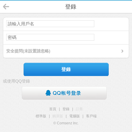
登錄
安全提問(未設置請忽略)
登錄
或使用QQ登錄
首頁
|
登錄
|
註冊
標準版
|
觸屏版
|
電腦版
|
客戶端
© Comsenz Inc.