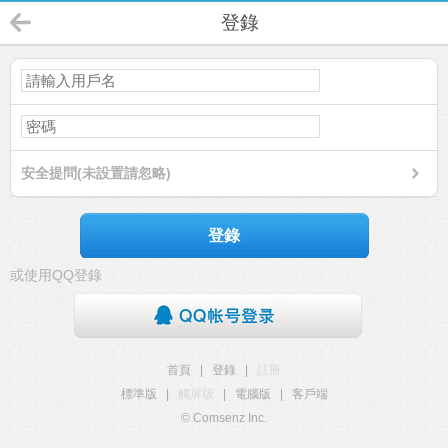
登錄
安全提問(未設置請忽略)
登錄
或使用QQ登錄
首頁
|
登錄
|
註冊
標準版
|
觸屏版
|
電腦版
|
客戶端
© Comsenz Inc.