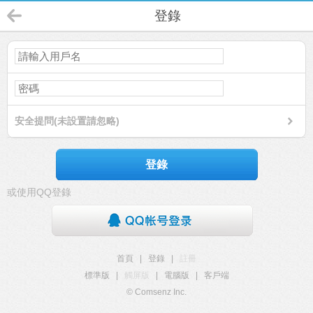
登錄
安全提問(未設置請忽略)
登錄
或使用QQ登錄
首頁
|
登錄
|
註冊
標準版
|
觸屏版
|
電腦版
|
客戶端
© Comsenz Inc.