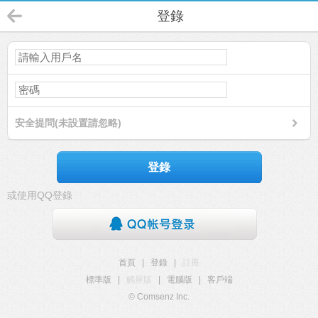
登錄
安全提問(未設置請忽略)
登錄
或使用QQ登錄
首頁
|
登錄
|
註冊
標準版
|
觸屏版
|
電腦版
|
客戶端
© Comsenz Inc.