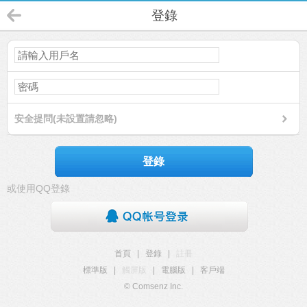
登錄
安全提問(未設置請忽略)
登錄
或使用QQ登錄
首頁
|
登錄
|
註冊
標準版
|
觸屏版
|
電腦版
|
客戶端
© Comsenz Inc.