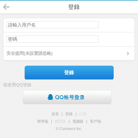
登錄
安全提問(未設置請忽略)
登錄
或使用QQ登錄
首頁
|
登錄
|
註冊
標準版
|
觸屏版
|
電腦版
|
客戶端
© Comsenz Inc.